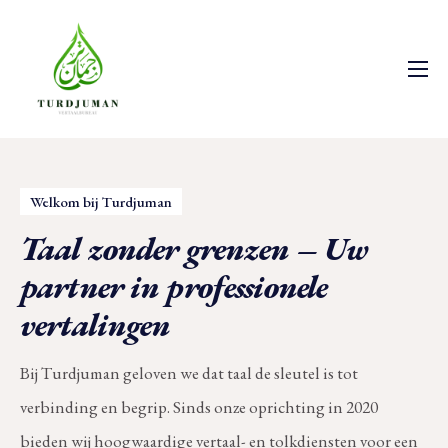
Over ons
Diensten
Tarieven
Welkom bij Turdjuman
Waarom ons
Taal zonder grenzen – Uw
Contact
partner in professionele
NL
vertalingen
EN
Bij Turdjuman geloven we dat taal de sleutel is tot
AR
verbinding en begrip. Sinds onze oprichting in 2020
bieden wij hoogwaardige vertaal- en tolkdiensten voor een